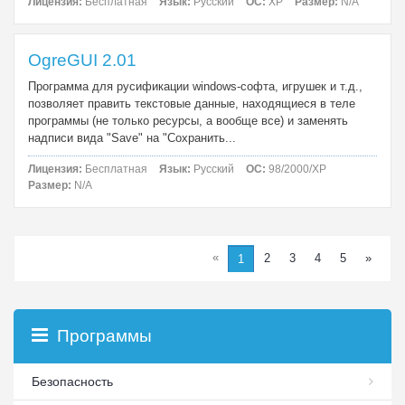
Лицензия:
Бесплатная
Язык:
Русский
ОС:
XP
Размер:
N/A
OgreGUI 2.01
Программа для русификации windows-софта, игрушек и т.д.,
позволяет править текстовые данные, находящиеся в теле
программы (не только ресурсы, а вообще все) и заменять
надписи вида "Save" на "Сохранить...
Лицензия:
Бесплатная
Язык:
Русский
ОС:
98/2000/XP
Размер:
N/A
«
2
3
4
5
»
1
Программы
Безопасность