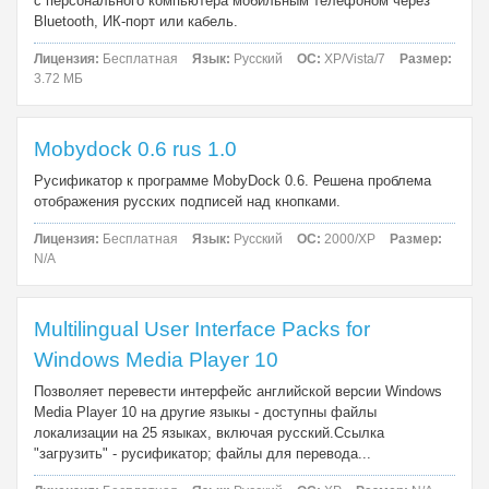
с персонального компьютера мобильным телефоном через
Bluetooth, ИК-порт или кабель.
Лицензия:
Бесплатная
Язык:
Русский
ОС:
XP/Vista/7
Размер:
3.72 МБ
Mobydock 0.6 rus 1.0
Русификатор к программе MobyDock 0.6. Решена проблема
отображения русских подписей над кнопками.
Лицензия:
Бесплатная
Язык:
Русский
ОС:
2000/XP
Размер:
N/A
Multilingual User Interface Packs for
Windows Media Player 10
Позволяет перевести интерфейс английской версии Windows
Media Player 10 на другие языкы - доступны файлы
локализации на 25 языках, включая русский.Ссылка
"загрузить" - русификатор; файлы для перевода...