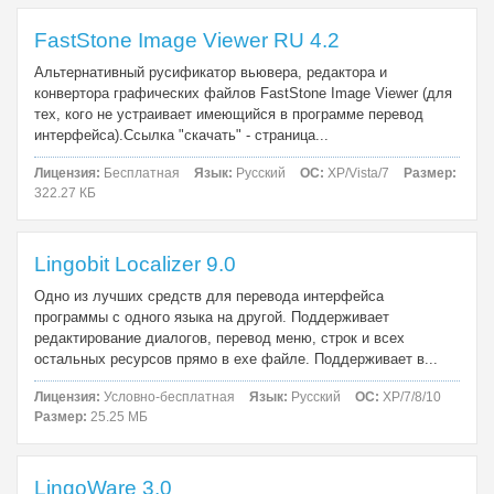
FastStone Image Viewer RU 4.2
Альтернативный русификатор вьювера, редактора и
конвертора графических файлов FastStone Image Viewer (для
тех, кого не устраивает имеющийся в программе перевод
интерфейса).Ссылка "скачать" - страница...
Лицензия:
Бесплатная
Язык:
Русский
ОС:
XP/Vista/7
Размер:
322.27 КБ
Lingobit Localizer 9.0
Одно из лучших средств для перевода интерфейса
программы с одного языка на другой. Поддерживает
редактирование диалогов, перевод меню, строк и всех
остальных ресурсов прямо в exe файле. Поддерживает в...
Лицензия:
Условно-бесплатная
Язык:
Русский
ОС:
XP/7/8/10
Размер:
25.25 МБ
LingoWare 3.0