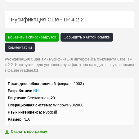
Русификация CuteFTP 4.2.2
Добавить в список загрузок
Сообщить о битой ссылке
Комментарии
Русификация CuteFTP
- Русификация интерфейса ftp-клиента CuteFTP
4.2.2. Инструкция для установки русификатора находится внутри архива
в файле readme.txt
Последнее обновление:
6 февраля 2003 г.
Разработчик:
NH
Лицензия:
Бесплатная,
₽
0
Операционная система:
Windows 98/2000
Язык интерфейса:
Русский
Размер:
N/A
Скачать программу