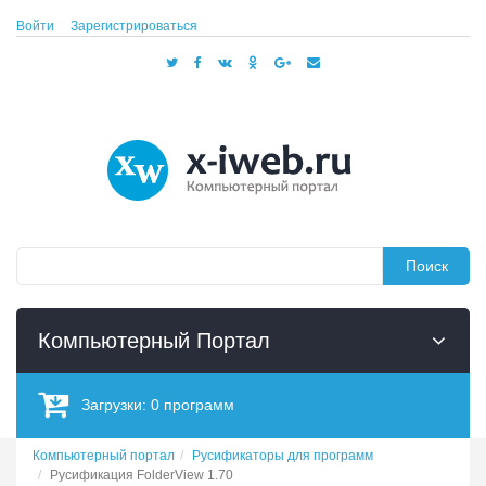
Войти
Зарегистрироваться
Поиск
Компьютерный Портал
Загрузки:
0
программ
Компьютерный портал
Русификаторы для программ
Русификация FolderView 1.70