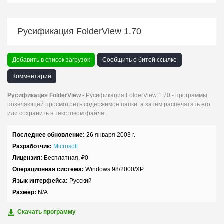
Русификация FolderView 1.70
Добавить в список загрузок
Сообщить о битой ссылке
Комментарии
Русификация FolderView
- Русификация FolderView 1.70 - программы,
позвляющей просмотреть содержимое папки, а затем распечатать его
или сохранить в текстовом файле.
Последнее обновление:
26 января 2003 г.
Разработчик:
Microsoft
Лицензия:
Бесплатная,
₽
0
Операционная система:
Windows 98/2000/XP
Язык интерфейса:
Русский
Размер:
N/A
Скачать программу