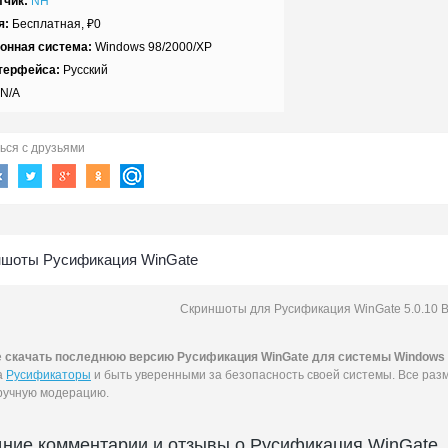
тчик:
NH
я:
Бесплатная,
₽
0
онная система:
Windows 98/2000/XP
терфейса:
Русский
N/A
ься с друзьями
ншоты Русификация WinGate
Скриншоты для Русификация WinGate 5.0.10 Bu
е
скачать последнюю версию Русификация WinGate для системы Windows 9
а
Русификаторы
и быть уверенными за безопасность своей системы. Все ра
ручную модерацию.
ние комментарии и отзывы о Русификация WinGate