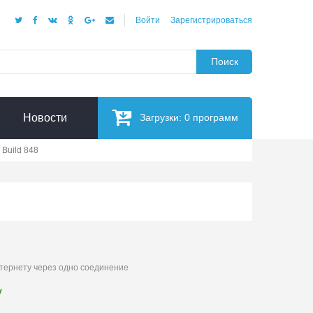
Войти
Зарегистрироваться
Поиск
Новости
Загрузки:
0
программ
 Build 848
нтернету через одно соединение
у