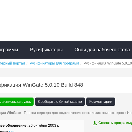
ограммы
Русификаторы
Обои для рабочего стола
терный портал
Русификаторы для программ
Русификация WinGate 5.0.10
фикация WinGate 5.0.10 Build 848
 в список загрузок
Сообщить о битой ссылке
Комментарии
ция WinGate
- Прокси-сервера для подключения нескольких компьютеров к И
Скачать программ
ее обновление:
26 октября 2003 г.