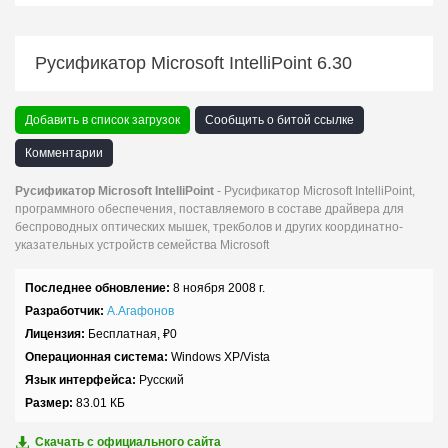
Русификатор Microsoft IntelliPoint 6.30
Добавить в список загрузок
Сообщить о битой ссылке
Комментарии
Русификатор Microsoft IntelliPoint
- Русификатор Microsoft IntelliPoint,
программного обеспечения, поставляемого в составе драйвера для
беспроводных оптических мышек, трекболов и других координатно-
указательных устройств семейства Microsoft
Последнее обновление:
8 ноября 2008 г.
Разработчик:
А.Агафонов
Лицензия:
Бесплатная,
₽
0
Операционная система:
Windows XP/Vista
Язык интерфейса:
Русский
Размер:
83.01 КБ
Скачать с официального сайта