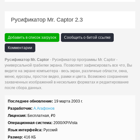
Русификатор Mr. Captor 2.3
Добавить в список загрузок
Сообщить о битой ссылке
Комментарии
Русификатор Mr. Captor
- Русификатор программы Mr. Captor -
универсальной грабилки экрана. Позволяет зафиксировать все что, Вы
видите на экране компьютера - весь экран, различные области, окна,
меню, курсоры, простое видео, рамки и цвета. Возможно сохранение
захваченных изображений в нескольких форматах и редактирование
после сбора данных.
Последнее обновление:
19 марта 2003 г.
Разработчик:
А.Агафонов
Лицензия:
Бесплатная,
₽
0
Операционная система:
2000/XP/Vista
Язык интерфейса:
Русский
Размер:
416 КБ