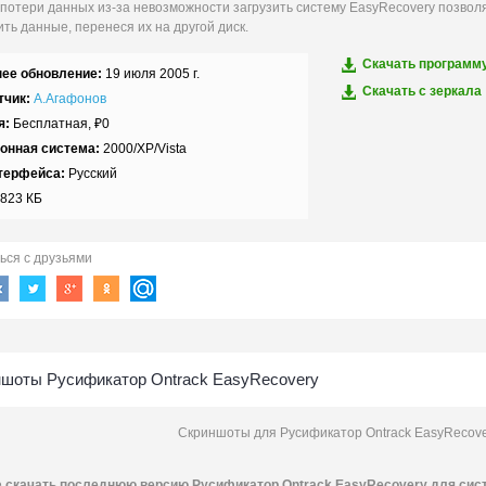
 потери данных из-за невозможности загрузить систему EasyRecovery позволяе
ть данные, перенеся их на другой диск.
Скачать программ
ее обновление:
19 июля 2005 г.
Скачать c зеркала
тчик:
А.Агафонов
я:
Бесплатная,
₽
0
онная система:
2000/XP/Vista
терфейса:
Русский
823 КБ
ься с друзьями
шоты Русификатор Ontrack EasyRecovery
Скриншоты для Русификатор Ontrack EasyRecover
е
скачать последнюю версию Русификатор Ontrack EasyRecovery для систе