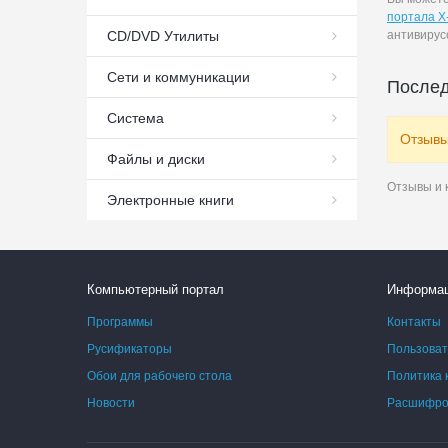
портала X
антивирус
СD/DVD Утилиты
Сети и коммуникации
Послед
Система
Отзывы
Файлы и диски
Отзывы и 
Электронные книги
Компьютерный портал
Информа
Программы
Контакты
Русификаторы
Пользоват
Обои для рабочего стола
Политика 
Новости
Расшифров