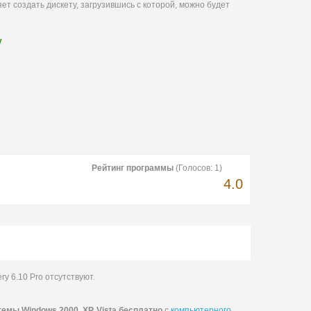
т создать дискету, загрузившись с которой, можно будет
у
Рейтинг программы
(Голосов:
1
)
4.0
y 6.10 Pro отсутствуют.
мы Windows 2000, XP, Vista бесплатно
с
компьютерного