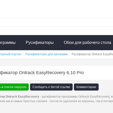
ограммы
Русификаторы
Обои для рабочего стола
терный портал
Русификаторы для программ
Русификатор Ontrack EasyRe
фикатор Ontrack EasyRecovery 6.10 Pro
 в список загрузок
Сообщить о битой ссылке
Комментарии
тор Ontrack EasyRecovery
- русификатор программы Ontrack EasyRecovery, к
иске как в самых простых случаях - после их удаления из корзины, так и по