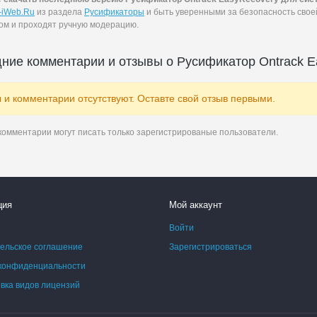
-iWeb.Ru
из раздела
Русификаторы
и быть уверенными за безопасность сво
ом и проходят ручную модерацию.
ние комментарии и отзывы о Русификатор Ontrack E
 и комментарии отсутствуют. Оставте свой отзыв первыми.
комментарии могут писать только зарегистрированые пользователи.
ция
Мой аккаунт
Войти
ельское соглашение
Зарегистрироваться
конфиденциальности
ка видов лицензий