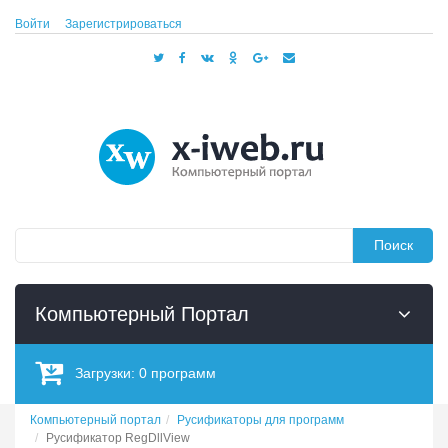
Войти
Зарегистрироваться
Поиск
Компьютерный Портал
Загрузки:
0
программ
Компьютерный портал
Русификаторы для программ
Русификатор RegDllView