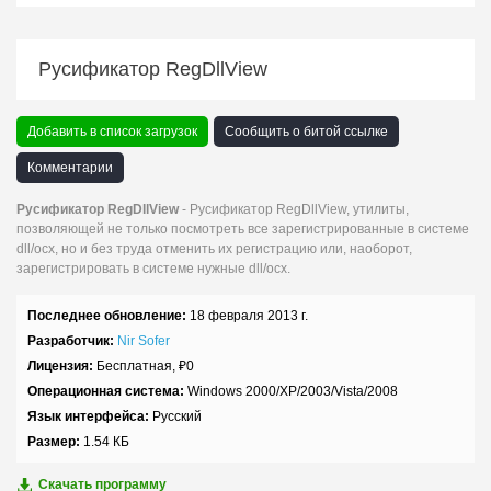
Русификатор RegDllView
Добавить в список загрузок
Сообщить о битой ссылке
Комментарии
Русификатор RegDllView
- Русификатор RegDllView, утилиты,
позволяющей не только посмотреть все зарегистрированные в системе
dll/ocx, но и без труда отменить их регистрацию или, наоборот,
зарегистрировать в системе нужные dll/ocx.
Последнее обновление:
18 февраля 2013 г.
Разработчик:
Nir Sofer
Лицензия:
Бесплатная,
₽
0
Операционная система:
Windows 2000/XP/2003/Vista/2008
Язык интерфейса:
Русский
Размер:
1.54 КБ
Скачать программу