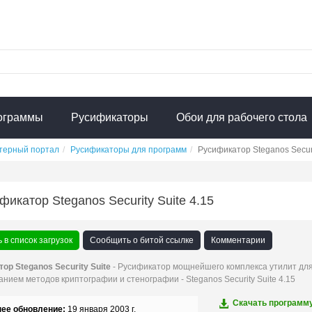
ограммы
Русификаторы
Обои для рабочего стола
терный портал
Русификаторы для программ
Русификатор Steganos Securi
фикатор Steganos Security Suite 4.15
 в список загрузок
Сообщить о битой ссылке
Комментарии
ор Steganos Security Suite
- Русификатор мощнейшего комплекса утилит для
нием методов криптографии и стенографии - Steganos Security Suite 4.15
Скачать программ
ее обновление:
19 января 2003 г.