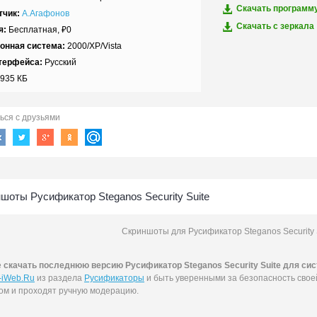
Скачать программ
тчик:
А.Агафонов
Скачать c зеркала
я:
Бесплатная,
₽
0
онная система:
2000/XP/Vista
терфейса:
Русский
935 КБ
ься с друзьями
шоты Русификатор Steganos Security Suite
Скриншоты для Русификатор Steganos Security S
е
скачать последнюю версию Русификатор Steganos Security Suite для сист
-iWeb.Ru
из раздела
Русификаторы
и быть уверенными за безопасность сво
ом и проходят ручную модерацию.