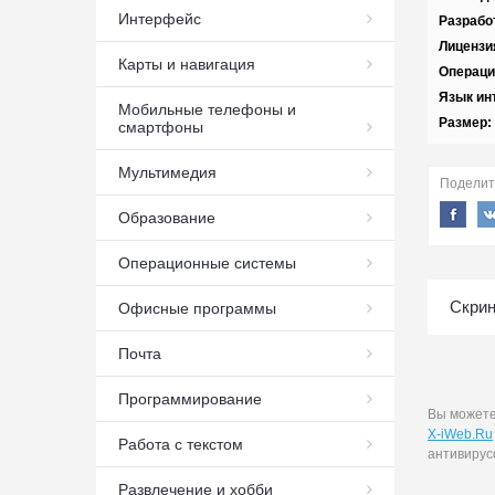
Интерфейс
Разрабо
Лицензи
Карты и навигация
Операци
Язык ин
Мобильные телефоны и
Размер:
смартфоны
Мультимедия
Поделит
Образование
Операционные системы
Скри
Офисные программы
Почта
Программирование
Вы может
X-iWeb.Ru
Работа с текстом
антивирус
Развлечение и хобби