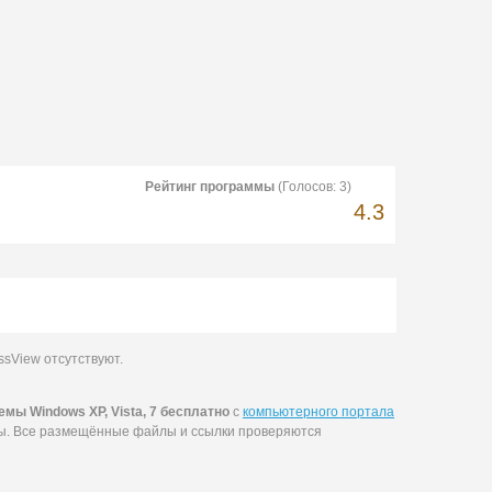
Рейтинг программы
(Голосов:
3
)
4.3
sView отсутствуют.
ы Windows XP, Vista, 7 бесплатно
с
компьютерного портала
мы. Все размещённые файлы и ссылки проверяются