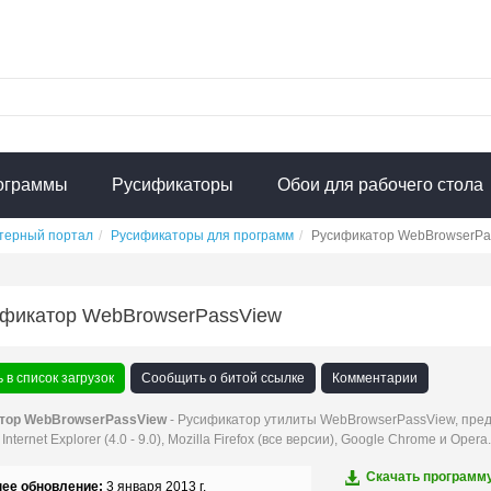
ограммы
Русификаторы
Обои для рабочего стола
терный портал
Русификаторы для программ
Русификатор WebBrowserPa
фикатор WebBrowserPassView
 в список загрузок
Сообщить о битой ссылке
Комментарии
тор WebBrowserPassView
- Русификатор утилиты WebBrowserPassView, пред
nternet Explorer (4.0 - 9.0), Mozilla Firefox (все версии), Google Chrome и Opera.
Скачать программ
ее обновление:
3 января 2013 г.